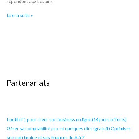
répondent aux besoins
Boursorama
Lire la suite »
Banque
:
La
Meilleure
Banque
?
Partenariats
L’outil n°1 pour créer son business en ligne (14 jours offerts)
Gérer sa comptabilité pro en quelques clics (gratuit)
Optimiser
son patrimoine et ses finances de A à Z