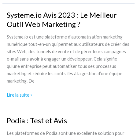
le
couteau
Systeme.io Avis 2023 : Le Meilleur
suisse
Outil Web Marketing ?
pour
les
Systeme.io est une plateforme d’automatisation marketing
créateurs
numérique tout-en-un qui permet aux utilisateurs de créer des
de
sites Web, des tunnels de vente et de gérer leurs campagnes
contenu
e-mail sans avoir à engager un développeur. Cela signifie
en
qu’une entreprise peut automatiser tous ses processus
ligne
marketing et réduire les coûts liés à la gestion d’une équipe
marketing. De
Systeme.io
Lire la suite »
Avis
2023
:
Podia : Test et Avis
Le
Meilleur
Les plateformes de Podia sont une excellente solution pour