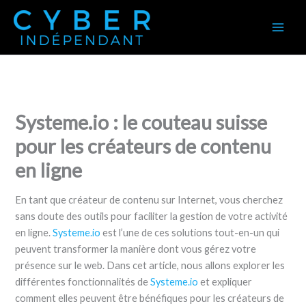
Aller
au
contenu
Systeme.io : le couteau suisse
pour les créateurs de contenu
en ligne
En tant que créateur de contenu sur Internet, vous cherchez
sans doute des outils pour faciliter la gestion de votre activité
en ligne.
Systeme.io
est l’une de ces solutions tout-en-un qui
peuvent transformer la manière dont vous gérez votre
présence sur le web. Dans cet article, nous allons explorer les
différentes fonctionnalités de
Systeme.io
et expliquer
comment elles peuvent être bénéfiques pour les créateurs de