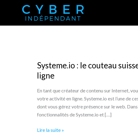
Aller
au
contenu
Systeme.io : le couteau suiss
ligne
En tant que créateur de contenu sur Internet, vou
votre activité en ligne. Systeme.io est l’une de 
dont vous gérez votre présence sur le web. Dans c
fonctionnalités de Systeme.io et […]
Systeme.io
Lire la suite »
: