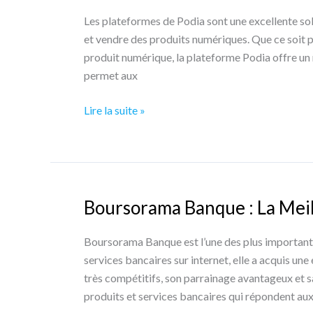
Web
Les plateformes de Podia sont une excellente sol
Marketing
et vendre des produits numériques. Que ce soit p
?
produit numérique, la plateforme Podia offre un 
permet aux
Podia
Lire la suite »
:
Test
et
Avis
Boursorama Banque : La Mei
Boursorama Banque est l’une des plus importante
services bancaires sur internet, elle a acquis u
très compétitifs, son parrainage avantageux et 
produits et services bancaires qui répondent au