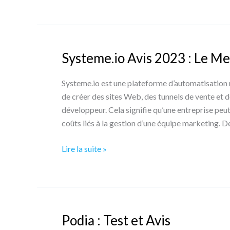
le
couteau
suisse
pour
Systeme.io Avis 2023 : Le Me
les
créateurs
Systeme.io est une plateforme d’automatisation 
de
de créer des sites Web, des tunnels de vente et 
contenu
développeur. Cela signifie qu’une entreprise peu
en
coûts liés à la gestion d’une équipe marketing. D
ligne
Systeme.io
Lire la suite »
Avis
2023
:
Le
Meilleur
Podia : Test et Avis
Outil